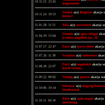
10.11.21. 23:45
megtanulni!
Strelok
a(z)
Brigittát
akarja s
10.11.24. 10:53
bérenc!
11.01.28. 11:51
Yula
a(z)
szervezetét
akarja s
Grande
a(z)
egész világot
akar
11.04.29. 15:04
és hülye angolból (is). :D
11.07.17. 22:47
Fürti
a(z)
kurva életet
akarja
11.07.26. 11:38
Scorpion
a(z)
embereket
akarj
Fürti
a(z)
angolokat
akarja s
11.08.28. 22:07
kocsit vettem...
11.09.22. 00:02
Vendég
a(z)
postást
akarja sz
bebaszov
a(z)
kisgyógybányás
11.10.06. 19:14
istenbarmai
Ichto
a(z)
saját magát
akarja 
11.10.11. 04:18
mostanság.