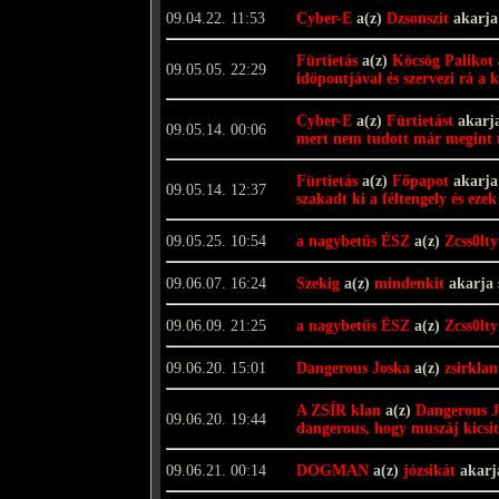
09.04.22. 11:53
Cyber-E
a(z)
Dzsonszit
akarja
Fürtietás
a(z)
Köcsög Palikot
09.05.05. 22:29
idöpontjával és szervezi rá a
Cyber-E
a(z)
Fürtietást
akarja
09.05.14. 00:06
mert nem tudott már megint m
Fürtietás
a(z)
Főpapot
akarja
09.05.14. 12:37
szakadt ki a féltengely és eze
09.05.25. 10:54
a nagybetűs ÉSZ
a(z)
Zcss0lty
09.06.07. 16:24
Szekig
a(z)
mindenkit
akarja 
09.06.09. 21:25
a nagybetűs ÉSZ
a(z)
Zcss0lty
09.06.20. 15:01
Dangerous Joska
a(z)
zsirklan
A ZSÍR klan
a(z)
Dangerous J
09.06.20. 19:44
dangerous, hogy muszáj kicsi
09.06.21. 00:14
DOGMAN
a(z)
józsikát
akarj