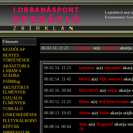
Lajosbácsi mai i
Erzsimama! Gyer
Főmenés
06.02.14. 21:23
bebaszov
a(z)
teheneket
akarja 
KEZDŐLAP
HENTES
TÖRTÉNÉSEK
AKASZTOM A
06.02.14. 21:23
bebaszov
a(z)
teheneket
akarj
LÁBAM A
SZÁDBA
06.02.14. 21:45
DOGI
a(z)
SQL szervert
akarj
ZSÍRBlog
AKUSZTIKUS
06.02.16. 20:04
DOGMAN
a(z)
bebát
akarja 
ÉLMÉNYEK
VIZUÁLIS
06.03.12. 21:25
Döme
a(z)
dvd lejácccccóját
a
ÉLMÉNYEK
TURKÁLÓ
06.08.13. 19:03
Storm
a(z)
Yulát
akarja száj
LINKESKEDÉSEK
PLETYKÁLKODÓ
Yula
a(z)
Dogicicát
akarja sz
KÉPTÁR
06.08.14. 00:04
:D
IMPRESSZUM