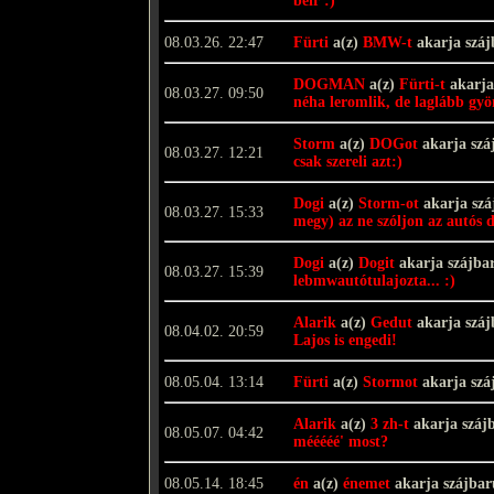
beir :)
08.03.26. 22:47
Fürti
a(z)
BMW-t
akarja szá
DOGMAN
a(z)
Fürti-t
akarja
08.03.27. 09:50
néha leromlik, de laglább gy
Storm
a(z)
DOGot
akarja szá
08.03.27. 12:21
csak szereli azt:)
Dogi
a(z)
Storm-ot
akarja szá
08.03.27. 15:33
megy) az ne szóljon az autós
Dogi
a(z)
Dogit
akarja szájba
08.03.27. 15:39
lebmwautótulajozta... :)
Alarik
a(z)
Gedut
akarja szá
08.04.02. 20:59
Lajos is engedi!
08.05.04. 13:14
Fürti
a(z)
Stormot
akarja szá
Alarik
a(z)
3 zh-t
akarja száj
08.05.07. 04:42
mééééé' most?
08.05.14. 18:45
én
a(z)
énemet
akarja szájba