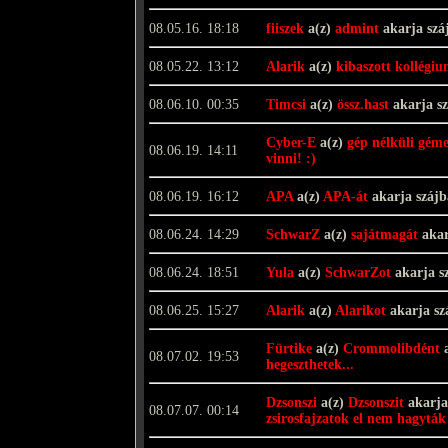
08.05.16. 18:18
fiiszek
a(z)
admint
akarja szá
08.05.22. 13:12
Alarik
a(z)
kibaszott kollégi
08.06.10. 00:35
Timcsi
a(z)
össz.hast
akarja s
Cyber-E
a(z)
gép nélküli gém
08.06.19. 14:11
vinni! :)
08.06.19. 16:12
APA
a(z)
APA-át
akarja száj
08.06.24. 14:29
SchwarZ
a(z)
sajátmagát
akar
08.06.24. 18:51
Yula
a(z)
SchwarZot
akarja s
08.06.25. 15:27
Alarik
a(z)
Alarikot
akarja sz
Fürtike
a(z)
Crommolibdént
a
08.07.02. 19:53
hegeszthetek...
Dzsonszi
a(z)
Dzsonszit
akarja
08.07.07. 00:14
zsirosfajzatok el nem hagyták