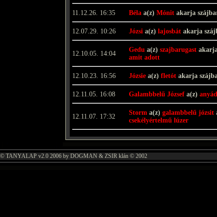
11.12.26. 16:35
Béla
a(z)
Mónit
akarja szájb
12.07.29. 10:26
Józsi
a(z)
lajosbát
akarja szá
Gedu
a(z)
szajbarugast
akarja
12.10.05. 14:04
amit adott
12.10.23. 16:56
Józsie
a(z)
fletót
akarja szájb
12.11.05. 16:08
Galambbelű József
a(z)
anyád
Storm
a(z)
galambbelű józsit
12.11.07. 17:32
csekélyértelmű lúzer
© TANYALAP v2.0 2006 by DOGMAN & ZSIR klán © 2002