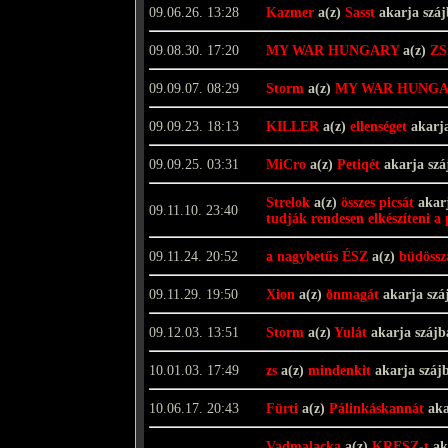
09.06.26. 13:28
Kazmer
a(z)
Sasst
akarja szá
09.08.30. 17:20
MY WAR HUNGARY
a(z)
ZS
09.09.07. 08:29
Storm
a(z)
MY WAR HUNGA
09.09.23. 18:13
KILLER
a(z)
ellenséget
akarja
09.09.25. 03:31
MiCro
a(z)
Petiqét
akarja szá
Strelok
a(z)
összes picsát
akarj
09.11.10. 23:40
tudják rendesen elkészíteni a
09.11.24. 20:52
a nagybetűs ÉSZ
a(z)
büdössz
09.11.29. 19:50
Xion
a(z)
önmagát
akarja szá
09.12.03. 13:51
Storm
a(z)
Yulát
akarja száj
10.01.03. 17:49
zs
a(z)
mindenkit
akarja száj
10.06.17. 20:43
Fürti
a(z)
Pálinkáskannát
aka
Vadmalacka
a(z)
KRESZ-t
ak