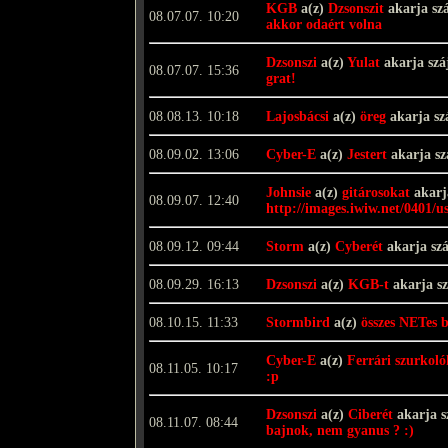
KGB
a(z)
Dzsonszit
akarja sz
08.07.07. 10:20
akkor odaért volna
Dzsonszi
a(z)
Yulat
akarja szá
08.07.07. 15:36
grat!
08.08.13. 10:18
Lajosbácsi
a(z)
öreg
akarja sz
08.09.02. 13:06
Cyber-E
a(z)
Jestert
akarja s
Johnsie
a(z)
gitárosokat
akarj
08.09.07. 12:40
http://images.iwiw.net/0401/
08.09.12. 09:44
Storm
a(z)
Cyberét
akarja sz
08.09.29. 16:13
Dzsonszi
a(z)
KGB-t
akarja s
08.10.15. 11:33
Stormbird
a(z)
összes NETes b
Cyber-E
a(z)
Ferrári szurkoló
08.11.05. 10:17
:p
Dzsonszi
a(z)
Ciberét
akarja s
08.11.07. 08:44
bajnok, nem gyanus ? :)