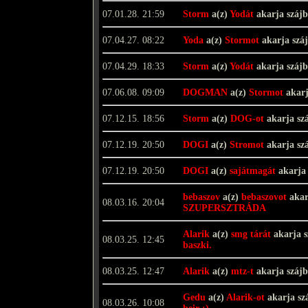
07.01.28. 21:59
Storm
a(z)
Yodát
akarja száj
07.04.27. 08:22
Yoda
a(z)
Stormot
akarja szá
07.04.29. 18:33
Storm
a(z)
Yodát
akarja száj
07.06.08. 09:09
DOGMAN
a(z)
Stormot
akarj
07.12.15. 18:56
Storm
a(z)
DOG-ot
akarja sz
07.12.19. 20:50
DOGI
a(z)
Stromot
akarja sz
07.12.19. 20:50
DOGI
a(z)
sajátmagát
akarja
bebaszov
a(z)
bebaszovot
akar
08.03.16. 20:04
SZUPERSZTRÁDA
Alarik
a(z)
smg tárát
akarja 
08.03.25. 12:45
baszki.
08.03.25. 12:47
Alarik
a(z)
mtz-t
akarja száj
Gedu
a(z)
Alarik-ot
akarja sz
08.03.26. 10:08