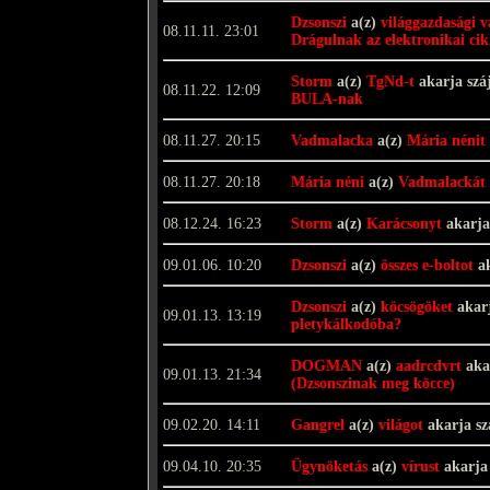
Dzsonszi
a(z)
világgazdasági v
08.11.11. 23:01
Drágulnak az elektronikai ci
Storm
a(z)
TgNd-t
akarja szá
08.11.22. 12:09
BULA-nak
08.11.27. 20:15
Vadmalacka
a(z)
Mária nénit
08.11.27. 20:18
Mária néni
a(z)
Vadmalackát
08.12.24. 16:23
Storm
a(z)
Karácsonyt
akarja
09.01.06. 10:20
Dzsonszi
a(z)
összes e-boltot
ak
Dzsonszi
a(z)
köcsögöket
akarj
09.01.13. 13:19
pletykálkodóba?
DOGMAN
a(z)
aadrcdvrt
aka
09.01.13. 21:34
(Dzsonszinak meg köcce)
09.02.20. 14:11
Gangrel
a(z)
világot
akarja s
09.04.10. 20:35
Ügynöketás
a(z)
vírust
akarja