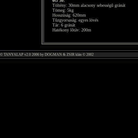
6G 30:
Töltény: 30mm alacsony sebességû gránát
Tömeg: 5kg
Hosszúság: 620mm
Tûzgyorsaság: egyes lövés
Tár: 6 gránát
Hatékony lõtáv: 200m
© TANYALAP v2.0 2006 by DOGMAN & ZSIR klán © 2002