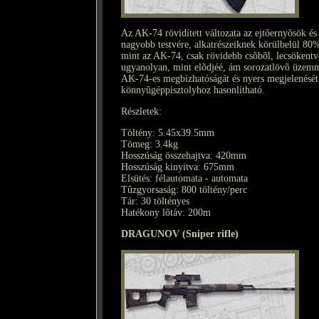
Az AK-74 rövidített változata az ejtõernyõsök 
nagyobb testvére, alkatrészeiknek körülbelül 80%
mint az AK-74, csak rövidebb csõbõl, lecsökentv
ugyanolyan, mint elõdjéé, ám sorozatlövõ üzemm
AK-74-es megbízhatóságát és nyers megjelenését
könnyûgéppisztolyhoz hasonlítható.
Részletek:
Töltény: 5.45x39.5mm
Tömeg: 3.4kg
Hosszúság összehajtva: 420mm
Hosszúság kinyitva: 675mm
Elsütés: félautomata - automata
Tûzgyorsaság: 800 töltény/perc
Tár: 30 töltényes
Hatékony lõtáv: 200m
DRAGUNOV (Sniper rifle)