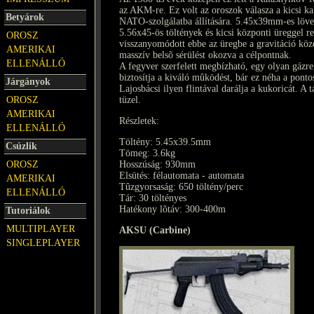
az AKM-re. Ez volt az oroszok válasza a kicsi k
Betyárok
NATO-szolgálatba állítására. 5.45x39mm-es löve
5.56x45-ös töltények és kicsi központi üreggel r
OROSZ
visszanyomódott ebbe az üregbe a gravitáció közép
AMERIKAI
masszív belsõ sérülést okozva a célpontnak.
ELLENÁLLÓ
A fegyver szerfelett megbízható, egy olyan gáz
biztosítja a kiváló mûködést, bár ez néha a pont
Járgányok
Lajosbácsi ilyen flintával darálja a kukoricát. A t
OROSZ
tüzel.
AMERIKAI
Részletek:
ELLENÁLLÓ
Töltény: 5.45x39.5mm
Csúzlik
Tömeg: 3.6kg
OROSZ
Hosszúság: 930mm
Elsütés: félautomata - automata
AMERIKAI
Tûzgyorsaság: 650 töltény/perc
ELLENÁLLÓ
Tár: 30 töltényes
Hatékony lõtáv: 300-400m
Tutoriálok
MULTIPLAYER
AKSU (Carbine)
SINGLEPLAYER