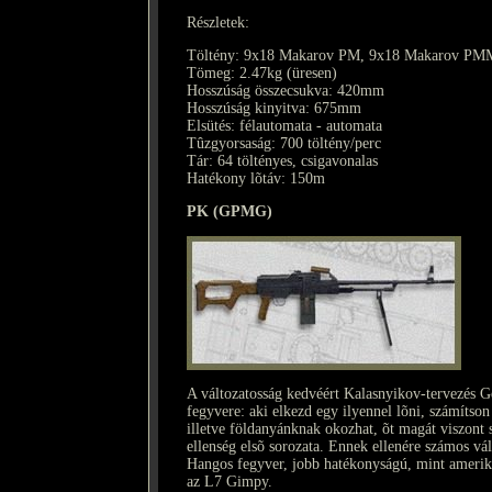
Részletek:
Töltény: 9x18 Makarov PM, 9x18 Makarov PMM
Tömeg: 2.47kg (üresen)
Hosszúság összecsukva: 420mm
Hosszúság kinyitva: 675mm
Elsütés: félautomata - automata
Tûzgyorsaság: 700 töltény/perc
Tár: 64 töltényes, csigavonalas
Hatékony lõtáv: 150m
PK (GPMG)
A változatosság kedvéért Kalasnyikov-tervezés G
fegyvere: aki elkezd egy ilyennel lõni, számíts
illetve földanyánknak okozhat, õt magát viszont s
ellenség elsõ sorozata. Ennek ellenére számos vál
Hangos fegyver, jobb hatékonyságú, mint amerika
az L7 Gimpy.