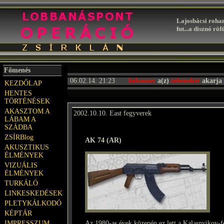
Lajosbácsi rohan,
fut...a disznó röf
Főmenés
06.02.14. 21:23
bebaszov
a(z)
teheneket
akarja 
KEZDŐLAP
HENTES
TÖRTÉNÉSEK
AKASZTOM A
2002.10.10. East fegyverek
LÁBAM A
SZÁDBA
ZSÍRBlog
AK 74 (AR)
AKUSZTIKUS
ÉLMÉNYEK
VIZUÁLIS
ÉLMÉNYEK
TURKÁLÓ
LINKESKEDÉSEK
PLETYKÁLKODÓ
KÉPTÁR
IMPRESSZUM
Az 1980-as évek közepén ez lett a Kalasnyikov-f