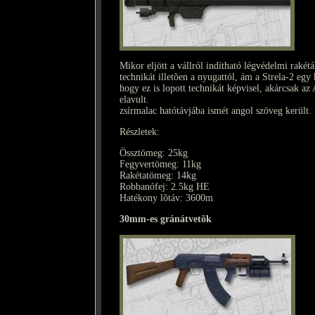
Mikor eljött a vállról indítható légvédelmi rakét
technikát illetõen a nyugattól, ám a Strela-2 eg
hogy ez is lopott technikát képvisel, akárcsak az
elavult.
zsírmalac hatótávjába ismét angol szöveg került.
Részletek:
Össztömeg: 25kg
Fegyvertömeg: 11kg
Rakétatömeg: 14kg
Robbanófej: 2.5kg HE
Hatékony lõtáv: 3600m
30mm-es gránátvetõk