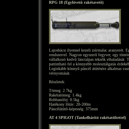
RPG 18 (Egylövetû rakétavetõ)
Lajosbácsi ilyennel kezeli zsírmalac aranyerét
rendszerrel. Nagyon egyszerû fegyver, egy tömör
vállalkozó kedvû lánctalpas teknõk elhaladását. 
pattintható fel a könnyebb molesztálgatás érdeké
Leginkább könnyû páncél átütésére alkalmas vasma
vérnyomását.
Részletek:
Tömeg: 2.7kg
Rakétatömeg: 1.4kg
Robbanófej: 0.5kg
Hatékony lõtáv: 20-200m
Páncélátütõ-képesség: 375mm
AT 4 SPIGOT (Tankelhárító rakétatöltettel)