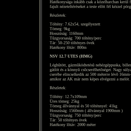
Hatékonysága inkább csak a közelharcban kerül fe
fajult nézeteltéréseket a teste elõtt fél kézzel pör
Részletek:
Töltény: 7.62x54, szegélyezett
Tömeg: 9kg
Hosszúság: 1160mm
Tûzgyorsaság: 700 töltény/perc
Tár: 50-250 töltényes övek
Hatékony lõtáv: 800m
NSV 12.7 UTES (HMG)
Léghûtött, gázmûködtetésû nehézgéppuska, billenõ
gátlót és a könnyû csõcserélhetõséget. Nagy súlya
cserébe elincselkedik az 500 méterre lévõ 16mm-e
amikor az AK már nem képes elvégezni a melót.
Részletek:
Töltény: 12.7x109mm
Üres tömeg: 25kg
Tömeg állvánnyal és 50 tölténnyel: 41kg
Hosszúság: 1560mm ( állvánnyal 1900mm )
Tûzgyorsaság: 750 töltény/perc
Tár: 50 töltényes övek
Hatékony lõtáv: 2000 méter