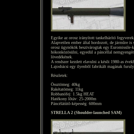
Egyike az orosz irányított tankelhárító fegyver
Alapvetõen ember által hordozott, de jármûre is s
orosz ügynökök beszivárogtak egy Euromissile-
hókonközösülni, egyedül a páncéllal nemgyengén 
lövedékének.
A rendszer kezdett elavulni a késõi 1980-as évek
Lajosbácsi egy ilyenbõl fabrikált magának furuly
Részletek:
Össztömeg: 40kg
Rakétatömeg: 11kg
Robbanófej: 1.5kg HEAT
Hatékony lõtáv: 25-2000m
Páncélátütõ-képesség: 600mm
STRELLA 2 (Shoulder-launched SAM)