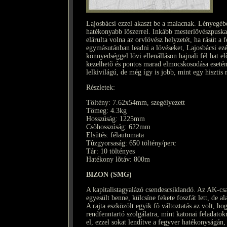
Lajosbácsi ezzel akaszt be a malacnak. Lényegébe
hatékonyabb lõszerrel. Inkább mesterlövészpuska
elárulta volna az orvlövész helyzetét, ha rásüt a
egymásutánban leadni a lövéseket, Lajosbácsi ezé
könnyedséggel lövi ellenálláson hajnali fél hat el
kezelhetõ és pontos marad elmocskosodása esetén.
lelkivilágú, de még így is jobb, mint egy hisztis
Részletek:
Töltény: 7.62x54mm, szegélyezett
Tömeg: 4.3kg
Hosszúság: 1225mm
Csõhosszúság: 622mm
Elsütés: félautomata
Tûzgyorsaság: 650 töltény/perc
Tár: 10 töltényes
Hatékony lõtáv: 800m
BIZON (SMG)
A kapitalistagyalázó csendescsiklandó. Az AK-cs
egyesült benne, külcsíne fekete foszfát lett, de
A rajta eszközölt egyik fõ változtatás az volt, h
rendfenntartó szolgálatra, mint katonai feladatokr
el, ezzel sokat lendítve a fegyver hatékonyságán