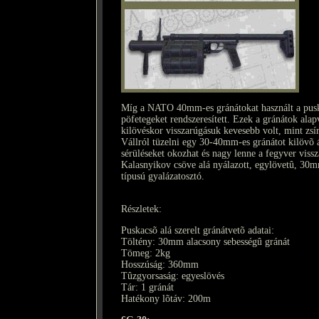
Míg a NATO 40mm-es gránátokat használt a pusk
pöfetegeket rendszeresített. Ezek a gránátok ala
kilövéskor visszarúgásuk kevesebb volt, mint zsí
Vállról tüzelni egy 30-40mm-es gránátot kilövõ 
sérüléseket okozhat és nagy lenne a fegyver vissz
Kalasnyikov csöve alá nyálazott, egylövetû, 30mm
típusú gyalázatosztó.
Részletek:
Puskacsõ alá szerelt gránátvetõ adatai:
Töltény: 30mm alacsony sebességû gránát
Tömeg: 2kg
Hosszúság: 360mm
Tûzgyorsaság: egyeslövés
Tár: 1 gránát
Hatékony lõtáv: 200m